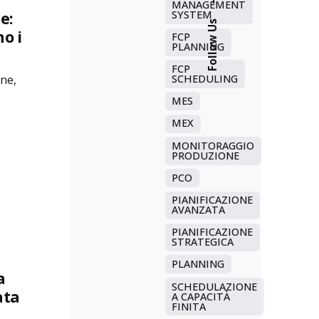
MANAGEMENT
e:
SYSTEM
Follow Us
o i
FCP
PLANNING
FCP
SCHEDULING
one,
MES
MEX
MONITORAGGIO
PRODUZIONE
PCO
PIANIFICAZIONE
AVANZATA
PIANIFICAZIONE
STRATEGICA
PLANNING
a
SCHEDULAZIONE
ata
A CAPACITÀ
FINITA