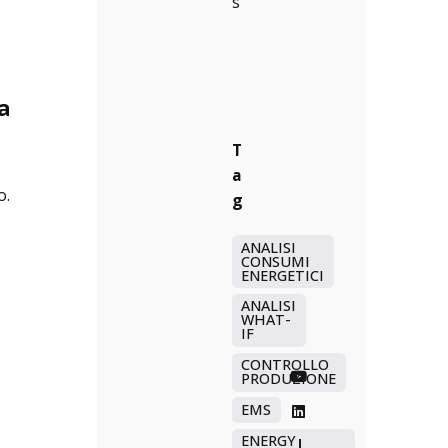
s
a
T
a
o.
g
ANALISI
CONSUMI
ENERGETICI
ANALISI
WHAT-
IF
CONTROLLO
PRODUZIONE
EMS
ENERGY
—