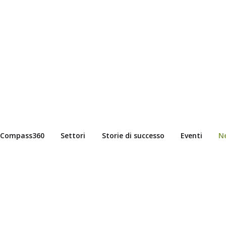
Compass360
Settori
Storie di successo
Eventi
N