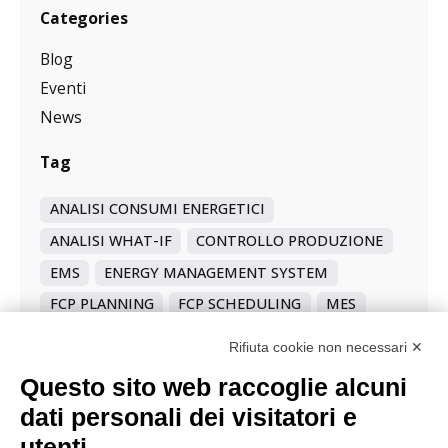
Categories
Blog
Eventi
News
Tag
ANALISI CONSUMI ENERGETICI
ANALISI WHAT-IF
CONTROLLO PRODUZIONE
EMS
ENERGY MANAGEMENT SYSTEM
FCP PLANNING
FCP SCHEDULING
MES
MEX
MONITORAGGIO PRODUZIONE
PCO
Rifiuta cookie non necessari ✕
PIANIFICAZIONE AVANZATA
Questo sito web raccoglie alcuni
PIANIFICAZIONE STRATEGICA
PLANNING
dati personali dei visitatori e
SCHEDULAZIONE A CAPACITÀ FINITA
utenti