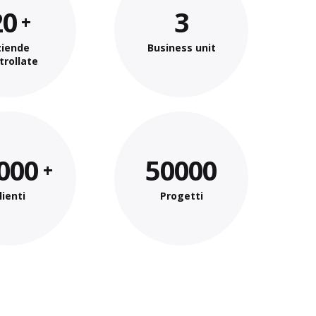
20
3
ziende
Business unit
trollate
000
50000
lienti
Progetti