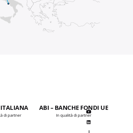
CHE FONDI UE
BI-REX Competence
MADE
Center
C
ità di partner
In qualità di partner
In 
—