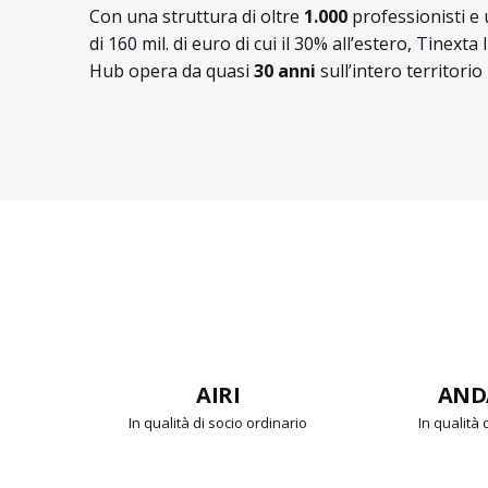
Con una struttura di oltre
1.000
professionisti e 
di 160 mil. di euro di cui il 30% all’estero, Tinext
Hub opera da quasi
30 anni
sull’intero territorio
ANDAF
CONFIND
ordinario
In qualità di socio
Partner di 15 Confind