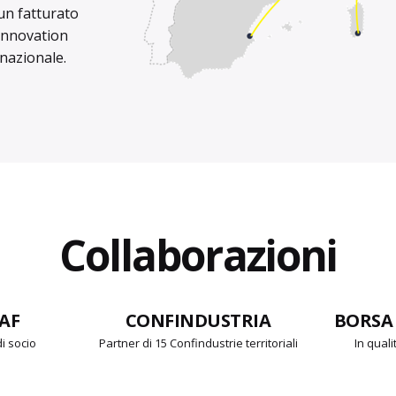
un fatturato
a Innovation
 nazionale.
Collaborazioni
USTRIA
BORSA ITALIANA
ABI – BAN
ustrie territoriali
In qualità di partner
In qual