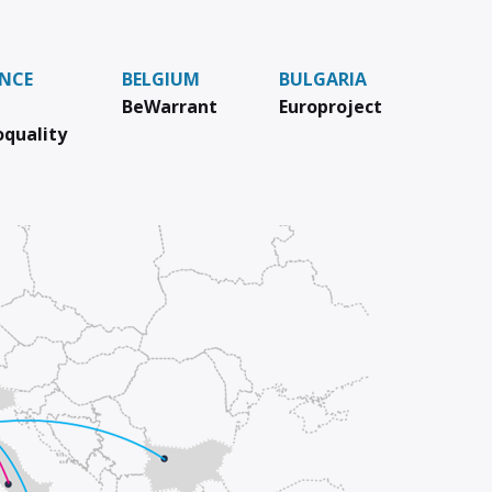
NCE
BELGIUM
BULGARIA
BeWarrant
Europroject
oquality