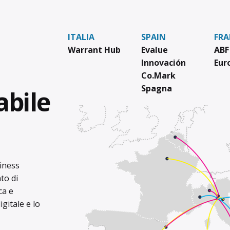
ITALIA
SPAIN
FRA
Warrant Hub
Evalue
ABF
Innovación
Eur
Co.Mark
Spagna
abile
iness
to di
ca e
gitale e lo