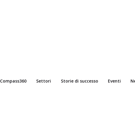
Compass360
Settori
Storie di successo
Eventi
N