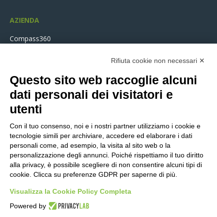
AZIENDA
Compass360
Settori
Rifiuta cookie non necessari ✕
Storie di successo
La nostra storia
Questo sito web raccoglie alcuni
Contatti
dati personali dei visitatori e
Lavora con noi
utenti
Partner
Compass360 Risponde
Con il tuo consenso, noi e i nostri partner utilizziamo i cookie e
tecnologie simili per archiviare, accedere ed elaborare i dati
Service Desk
personali come, ad esempio, la visita al sito web o la
personalizzazione degli annunci. Poiché rispettiamo il tuo diritto
alla privacy, è possibile scegliere di non consentire alcuni tipi di
COMPASS360
cookie. Clicca su preferenze GDPR per saperne di più.
SUPPLY CHAIN SOFTWARE
Visualizza la Cookie Policy Completa
Pianificazione strategica e
Powered by
ottimizzazione costi