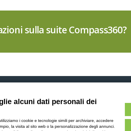
zioni sulla suite Compass360?
lie alcuni dati personali dei
AZIENDA
COMPASS360
Compass360
SUPPLY CHAIN SOFTWARE
utilizziamo i cookie e tecnologie simili per archiviare, accedere
Settori
Pianificazione strategica e
pio, la visita al sito web o la personalizzazione degli annunci.
ottimizzazione costi
Storie di successo