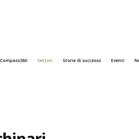
Compass360
Settori
Storie di successo
Eventi
N
chinari