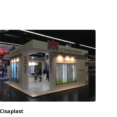
—
Follow Us
Cisaplast