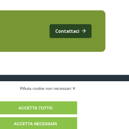
Contattaci
Rifiuta cookie non necessari ✕
CONTATTI
ACCETTA TUTTO
SEDE OPERATIVA
Via Pier Carlo Cadoppi, 4/6
ACCETTA NECESSARI
42124 Reggio nell’Emilia (RE)