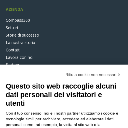
AZIENDA
Compass360
Settori
Storie di successo
La nostra storia
Contatti
Lavora con noi
Partner
Compass360 Risponde
Rifiuta cookie non necessari ✕
Service Desk
Questo sito web raccoglie alcuni
dati personali dei visitatori e
COMPASS360
utenti
SUPPLY CHAIN SOFTWARE
Con il tuo consenso, noi e i nostri partner utilizziamo i cookie e
Pianificazione strategica e
tecnologie simili per archiviare, accedere ed elaborare i dati
ottimizzazione costi
personali come, ad esempio, la visita al sito web o la