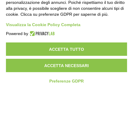
Pianificazione avanzata
personalizzazione degli annunci. Poiché rispettiamo il tuo diritto
alla privacy, è possibile scegliere di non consentire alcuni tipi di
Schedulazione a capacità finita
cookie. Clicca su preferenze GDPR per saperne di più.
SMART FACTORY SOFTWARE
Monitoraggio della produzione 4.0 – Entry Level
Visualizza la Cookie Policy Completa
Monitoraggio della produzione 4.0 (MES)
Powered by
Analisi e ottimizzazione consumi energetici
ACCETTA TUTTO
CONTATTI
ACCETTA NECESSARI
SEDE OPERATIVA
Via Pier Carlo Cadoppi, 4/6
Preferenze GDPR
42124 Reggio nell’Emilia (RE)
+39 0522 1895004
SEDE LEGALE
Tinexta Innovation Hub S.p.A.
Corso Mazzini, 11
42015 Correggio (RE)