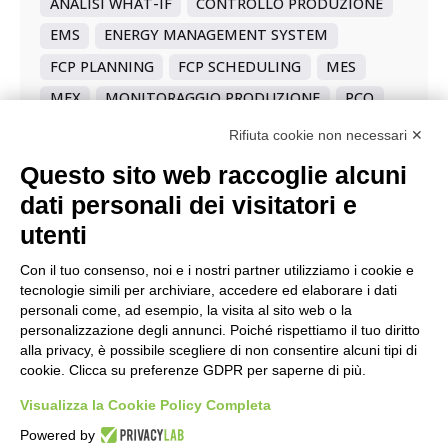
ANALISI WHAT-IF
CONTROLLO PRODUZIONE
EMS
ENERGY MANAGEMENT SYSTEM
FCP PLANNING
FCP SCHEDULING
MES
MEX
MONITORAGGIO PRODUZIONE
PCO
PIANIFICAZIONE AVANZATA
Rifiuta cookie non necessari ✕
PIANIFICAZIONE STRATEGICA
PLANNING
Questo sito web raccoglie alcuni
SCHEDULAZIONE A CAPACITÀ FINITA
dati personali dei visitatori e
SCHEDULING
SOLUZIONE PRECONFIGURATA
utenti
Con il tuo consenso, noi e i nostri partner utilizziamo i cookie e
tecnologie simili per archiviare, accedere ed elaborare i dati
personali come, ad esempio, la visita al sito web o la
personalizzazione degli annunci. Poiché rispettiamo il tuo diritto
alla privacy, è possibile scegliere di non consentire alcuni tipi di
cookie. Clicca su preferenze GDPR per saperne di più.
Visualizza la Cookie Policy Completa
Powered by