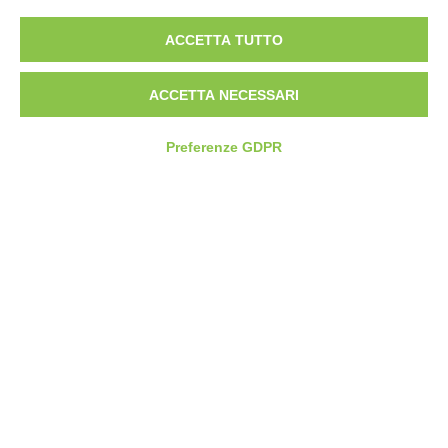
/
ACCETTA TUTTO
AZIENDA
ACCETTA NECESSARI
Compass360
Preferenze GDPR
Settori
Storie di successo
La nostra storia
Contatti
Lavora con noi
Partner
Compass360 Risponde
Service Desk
COMPASS360
SUPPLY CHAIN SOFTWARE