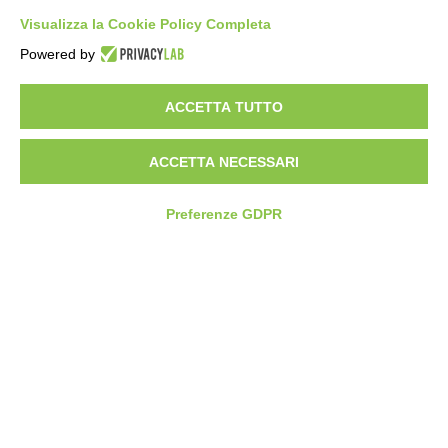
Compass360 Risponde
Visualizza la Cookie Policy Completa
Service Desk
Powered by
COMPASS360
ACCETTA TUTTO
SUPPLY CHAIN SOFTWARE
Pianificazione strategica e
ACCETTA NECESSARI
ottimizzazione costi
Pianificazione avanzata
Preferenze GDPR
Schedulazione a capacità finita
SMART FACTORY SOFTWARE
Monitoraggio della produzione 4.0 – Entry Level
Monitoraggio della produzione 4.0 (MES)
Analisi e ottimizzazione consumi energetici
CONTATTI
SEDE OPERATIVA