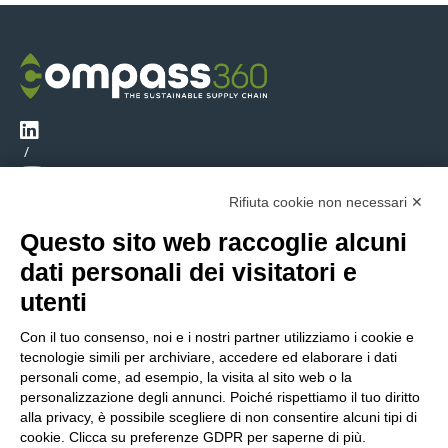
/
Rifiuta cookie non necessari ✕
AZIENDA
Questo sito web raccoglie alcuni
dati personali dei visitatori e
Compass360
utenti
Settori
Storie di successo
Con il tuo consenso, noi e i nostri partner utilizziamo i cookie e
La nostra storia
tecnologie simili per archiviare, accedere ed elaborare i dati
Contatti
personali come, ad esempio, la visita al sito web o la
personalizzazione degli annunci. Poiché rispettiamo il tuo diritto
Lavora con noi
alla privacy, è possibile scegliere di non consentire alcuni tipi di
Partner
cookie. Clicca su preferenze GDPR per saperne di più.