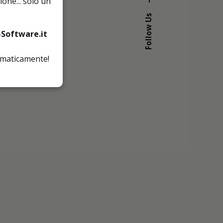
one... solo un
Follow Us
Software.it
tomaticamente!