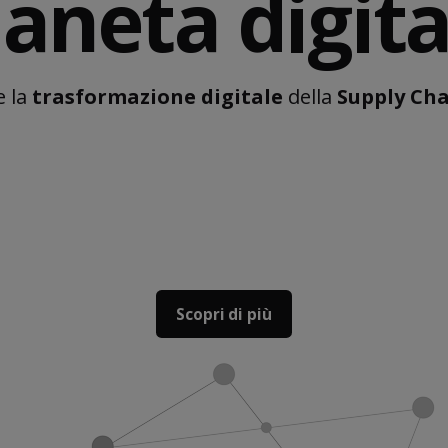
ianeta digita
e la
trasformazione digitale
della
Supply Ch
Scopri di più