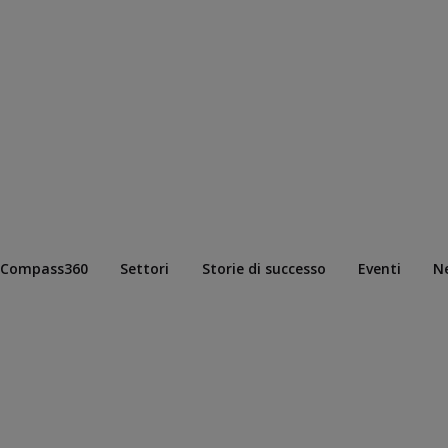
Compass360
Settori
Storie di successo
Eventi
N