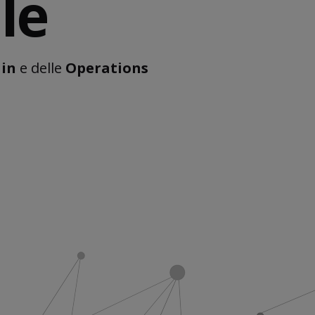
le
ain
e delle
Operations