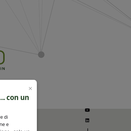
×
.. con un
e di
one e
—