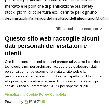
proposte pianificate, considerando la domanda di
mercato e le politiche di pianificazione (es. safety
stock, giorni di copertura ecc.) definite per ognuno
degli articoli. Partendo dal risultato dell’algoritmo MRP
viene eseguita una schedulazione a capacità finita con
Rifiuta cookie non necessari ✕
le seguenti caratteristiche:
Questo sito web raccoglie alcuni
Ottimizzazione della sequenza
considerando
dati personali dei visitatori e
gli attributi rilevanti (es. confezionamento,
utenti
semilavorato ecc.) allo scopo di minimizzare il set-
up.
Con il tuo consenso, noi e i nostri partner utilizziamo i cookie e
Esecuzione di analisi what-if
, agendo sulle leve
tecnologie simili per archiviare, accedere ed elaborare i dati
personali come, ad esempio, la visita al sito web o la
che consentono di trovare il miglior trade-off tra
personalizzazione degli annunci. Poiché rispettiamo il tuo diritto
ottimizzazione della sequenza e rispetto delle
alla privacy, è possibile scegliere di non consentire alcuni tipi di
date di consegna obiettivo.
cookie. Clicca su preferenze GDPR per saperne di più.
Efficientamento dell’utilizzo della capacità
Visualizza la Cookie Policy Completa
produttiva
dato dalla possibilità di impiegare
Powered by
macchine alternative