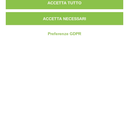
ACCETTA TUTTO
CONTATTI
SEDE OPERATIVA
ACCETTA NECESSARI
Via Pier Carlo Cadoppi, 4/6
42124 Reggio nell’Emilia (RE)
Preferenze GDPR
+39 0522 1895004
SEDE LEGALE
Tinexta Innovation Hub S.p.A.
Corso Mazzini, 11
42015 Correggio (RE)
CREDITS
Web Design by
Getline
Scroll to top