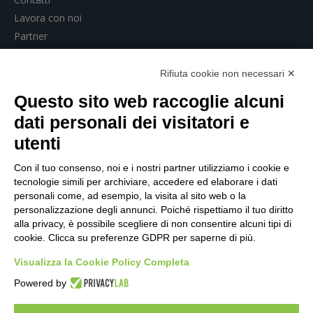
Lavora con noi
Partner
Compass360 Risponde
Service Desk
Rifiuta cookie non necessari ✕
Questo sito web raccoglie alcuni
COMPASS360
dati personali dei visitatori e
utenti
SUPPLY CHAIN SOFTWARE
Pianificazione strategica e
Con il tuo consenso, noi e i nostri partner utilizziamo i cookie e
ottimizzazione costi
tecnologie simili per archiviare, accedere ed elaborare i dati
Pianificazione avanzata
personali come, ad esempio, la visita al sito web o la
personalizzazione degli annunci. Poiché rispettiamo il tuo diritto
Schedulazione a capacità finita
alla privacy, è possibile scegliere di non consentire alcuni tipi di
SMART FACTORY SOFTWARE
cookie. Clicca su preferenze GDPR per saperne di più.
Monitoraggio della produzione 4.0 – Entry Level
Visualizza la Cookie Policy Completa
Monitoraggio della produzione 4.0 (MES)
Powered by
Analisi e ottimizzazione consumi energetici