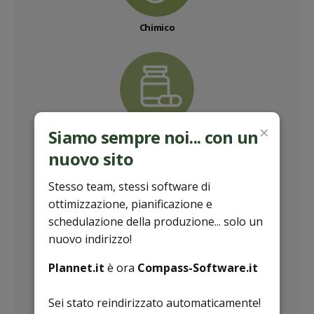
Chimico
×
Siamo sempre noi... con un
Farmaceutico
e cura della persona
nuovo sito
Stesso team, stessi software di
ottimizzazione, pianificazione e
schedulazione della produzione... solo un
nuovo indirizzo!
Impianti e macchinari
Plannet.it
è ora
Compass-Software.it
Sei stato reindirizzato automaticamente!