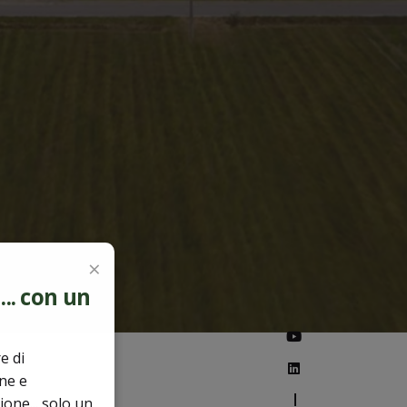
×
.. con un
e di
one e
—
one... solo un