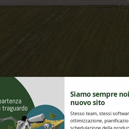
Siamo sempre noi.
nuovo sito
Stesso team, stessi softwar
ottimizzazione, pianificazi
schedulazione della produzi